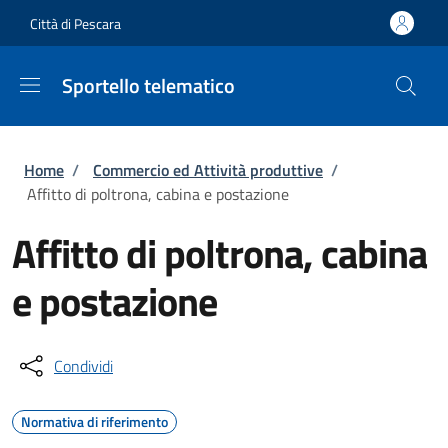
Salta al contenuto principale
Skip to footer content
Città di Pescara
Sportello telematico
Briciole di pane
Home
/
Commercio ed Attività produttive
/
Affitto di poltrona, cabina e postazione
Affitto di poltrona, cabina
e postazione
Condividi
Normativa di riferimento