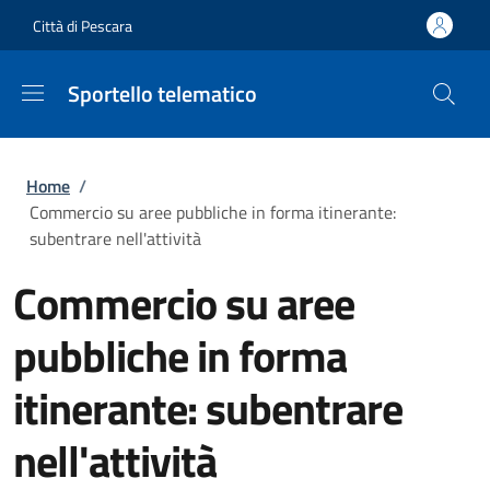
Salta al contenuto principale
Skip to footer content
Città di Pescara
Sportello telematico
Briciole di pane
Home
/
Commercio su aree pubbliche in forma itinerante:
subentrare nell'attività
Commercio su aree
pubbliche in forma
itinerante: subentrare
nell'attività