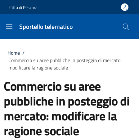
Salta al contenuto principale
Skip to footer content
Città di Pescara
Sportello telematico
Briciole di pane
Home
/
Commercio su aree pubbliche in posteggio di mercato:
modificare la ragione sociale
Commercio su aree
pubbliche in posteggio di
mercato: modificare la
ragione sociale