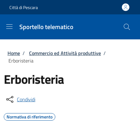
Salta al contenuto principale
Skip to footer content
Città di Pescara
Sportello telematico
Briciole di pane
Home
/
Commercio ed Attività produttive
/
Erboristeria
Erboristeria
Condividi
Normativa di riferimento