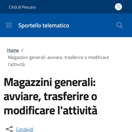
Salta al contenuto principale
Skip to footer content
Città di Pescara
Sportello telematico
Briciole di pane
Home
/
Magazzini generali: avviare, trasferire o modificare
l'attività
Magazzini generali:
avviare, trasferire o
modificare l'attività
Condividi