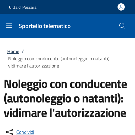
Salta al contenuto principale
Skip to footer content
Città di Pescara
Sportello telematico
Briciole di pane
Home
/
Noleggio con conducente (autonoleggio o natanti):
vidimare l'autorizzazione
Noleggio con conducente
(autonoleggio o natanti):
vidimare l'autorizzazione
Condividi