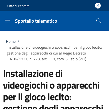
Salta al contenuto principale
Skip to footer content
Città di Pescara
Sportello telematico
Briciole di pane
Home
/
Installazione di videogiochi o apparecchi per il gioco lecito:
gestione degli apparecchi di cui al Regio Decreto
18/06/1931, n. 773, art. 110, com. 6, let. b (VLT)
Installazione di
videogiochi o apparecchi
per il gioco lecito:
gestione degli apparecchi