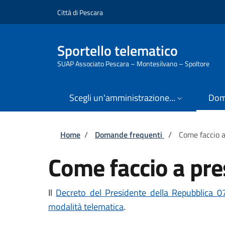
Salta al contenuto principale
Skip to footer content
Città di Pescara
Sportello telematico
SUAP Associato Pescara – Montesilvano – Spoltore
Scegli un'amministrazione...
Dom
Briciole di pane
Home
/
Domande frequenti
/
Come faccio a
Come faccio a pre
Il
Decreto del Presidente della Repubblica 
modalità telematica
.