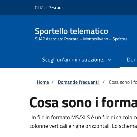
Salta al contenuto principale
Skip to footer content
Città di Pescara
Sportello telematico
SUAP Associato Pescara – Montesilvano – Spoltore
Scegli un'amministrazione...
Dom
Briciole di pane
Home
/
Domande frequenti
/
Cosa sono i 
Cosa sono i form
Un file in formato MS/XLS è un file di calcolo c
colonne verticali e righe orizzontali. Lo schema 