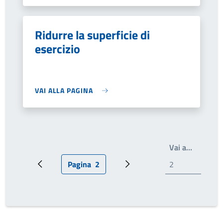
Ridurre la superficie di
esercizio
VAI ALLA PAGINA
Write th
Vai a…
Pagina
2
Pagina precedente
Pagina attuale
Prossima pagina